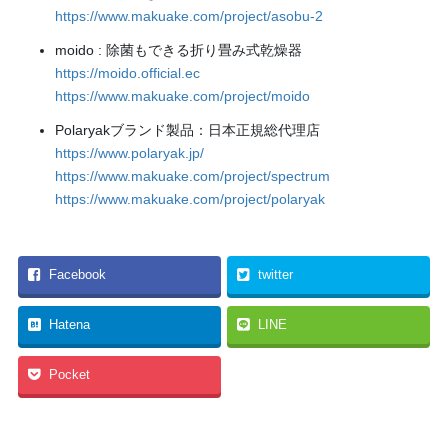
https://www.makuake.com/project/asobu-2
moido : 除菌もできる折り畳み式乾燥器
https://moido.official.ec
https://www.makuake.com/project/moido
Polaryakブランド製品：日本正規総代理店
https://www.polaryak.jp/
https://www.makuake.com/project/spectrum
https://www.makuake.com/project/polaryak
Facebook
twitter
Hatena
LINE
Pocket