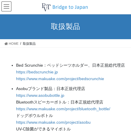
コ
ナ
ン
ビ
テ
ゲ
ン
ー
取扱製品
ツ
シ
へ
ョ
ス
ン
HOME
取扱製品
キ
に
ッ
移
プ
動
Bed Scrunchie：ベッドシーツホルダー、日本正規総代理店
https://bedscrunchie.jp
https://www.makuake.com/project/bedscrunchie
Asobuブランド製品：日本正規代理店
https://www.asobubottle.jp
Bluetoothスピーカーボトル：日本正規総代理店
https://www.makuake.com/project/bluetooth_bottle/
ドッグボウルボトル
https://www.makuake.com/project/asobu
UV-C除菌ができるマイボトル