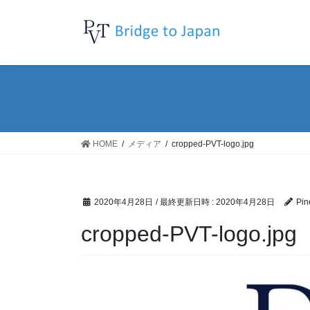
コ
ナ
ン
ビ
テ
ゲ
ン
ー
ツ
シ
へ
ョ
ス
ン
キ
に
ッ
移
HOME
メディア
cropped-PVT-logo.jpg
プ
動
2020年4月28日
/ 最終更新日時 :
2020年4月28日
Pin
cropped-PVT-logo.jpg