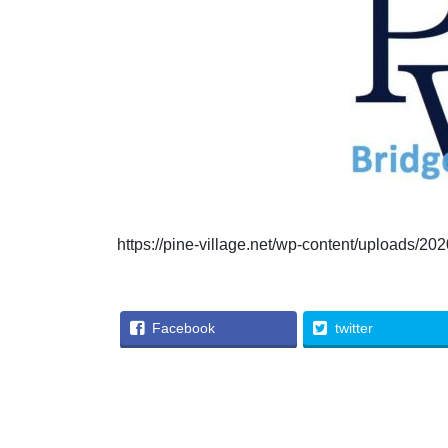
https://pine-village.net/wp-content/uploads/2
Facebook
twitter