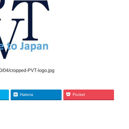
020/04/cropped-PVT-logo.jpg
Hatena
Pocket